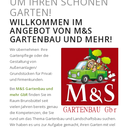
UM IHREN SCHÖNEN
GARTEN!
WILLKOMMEN IM
ANGEBOT VON M&S
GARTENBAU UND MEHR!
Wir übernehmen Ihre
Gartenpflege oder die
Gestaltung von
Außenanlagen/
Grundstücken für Privat-
und Firmenkunden.
Bei
M&S Gartenbau und
mehr GbR
finden Sie im
Raum Brunsbüttel seit
vielen Jahren bereits genau
die Kompetenzen, die Sie
rund um das Thema Gartenbau und Landschaftsbau suchen.
Wir haben es uns zur Aufgabe gemacht, ihren Garten mit viel